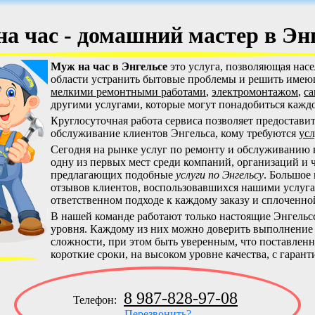
а час - домашний мастер в Эн
Муж на час в Энгельсе
это услуга, позволяющая нас
области устранить бытовые проблемы и решить имею
мелкими ремонтными работами
,
электромонтажом
,
са
другими услугами, которые могут понадобиться кажд
Круглосуточная работа сервиса позволяет предостав
обслуживание клиентов Энгельса, кому требуются
усл
Сегодня на рынке услуг по ремонту и обслуживанию 
одну из первых мест среди компаний, организаций и 
предлагающих подобные
услуги по Энгельсу
. Большое
отзывов клиентов, воспользовавшихся нашими услуга
ответственном подходе к каждому заказу и сплоченной
В нашей команде работают только настоящие Энгельс
уровня. Каждому из них можно доверить выполнение 
сложности, при этом быть уверенным, что поставленна
короткие сроки, на высоком уровне качества, с гарант
8 987-828-97-08
Телефон:
Перезвонить?