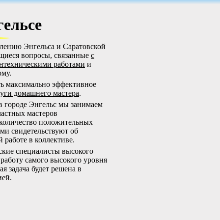
гельсе
елению Энгельса и Саратовской
щиеся вопросы, связанные
с
нтехническими работами
и
ому.
ить максимально эффективное
уги домашнего мастера
.
в городе Энгельс мы занимаем
частных мастеров
 количество положительных
ми свидетельствуют об
 работе в коллективе.
ские специалисты высокого
работу самого высокого уровня
я задача будет решена в
ией.